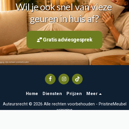
Wil je ook snel van vieze 
geuren in huis af?
Gratis adviesgesprek
Home
Diensten
Prijzen
Meer
Auteursrecht © 2026 Alle rechten voorbehouden -
PristineMeubel
reiniging
algemene voorwaarden
|
Privacy verklaring
Ontworpen door
SiteRocket